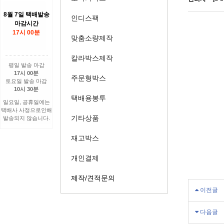
8월 7일 택배발송
인디스팩
마감시간
17시 00분
맞춤소량제작
칼라박스제작
평일 발송 마감
17시 00분
주문형박스
토요일 발송 마감
10시 30분
택배용봉투
일요일, 공휴일에는
택배사 사정으로인해
기타상품
발송되지 않습니다.
재고박스
개인결제
제작/견적문의
이전글
다음글