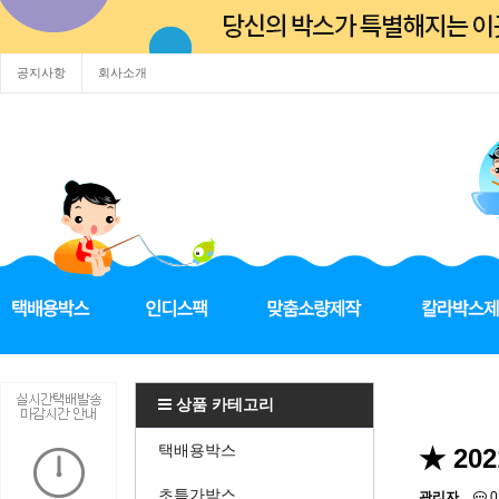
공지사항
회사소개
상품 카테고리
택배용박스
★ 20
초특가박스
관리자
0