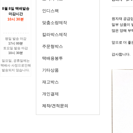
8월 8일 택배발송
인디스팩
마감시간
원자재 공급업
10시 30분
맞춤소량제작
일부 상품이 
많은 양해 부
칼라박스제작
평일 발송 마감
앞으로 더 좋
17시 00분
주문형박스
토요일 발송 마감
10시 30분
감사합니다.
택배용봉투
일요일, 공휴일에는
택배사 사정으로인해
기타상품
발송되지 않습니다.
재고박스
개인결제
제작/견적문의