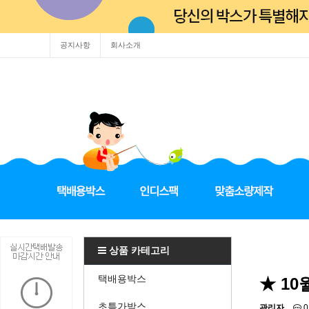
공지사항
회사소개
상품 카테고리
택배용박스
★ 1
초특가박스
관리자
0