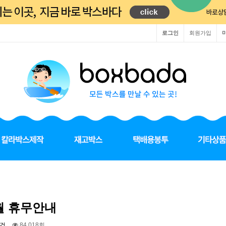
로그인
회원가입
0월 휴무안내
건
84,018회