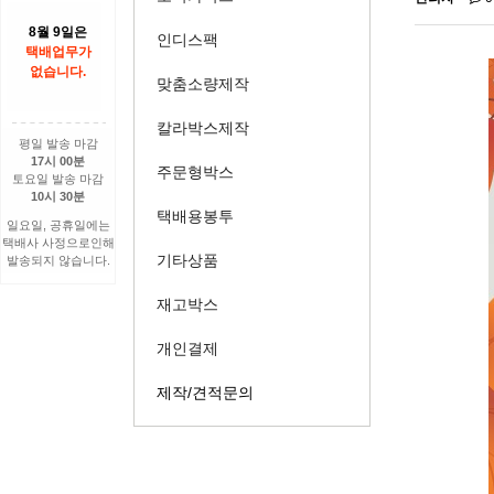
8월 9일은
인디스팩
택배업무가
없습니다.
맞춤소량제작
칼라박스제작
평일 발송 마감
17시 00분
주문형박스
토요일 발송 마감
10시 30분
택배용봉투
일요일, 공휴일에는
택배사 사정으로인해
기타상품
발송되지 않습니다.
재고박스
개인결제
제작/견적문의