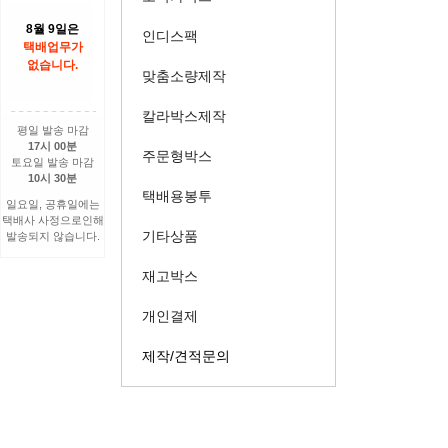
8월 9일은
인디스팩
택배업무가
없습니다.
맞춤소량제작
칼라박스제작
평일 발송 마감
17시 00분
주문형박스
토요일 발송 마감
10시 30분
택배용봉투
일요일, 공휴일에는
택배사 사정으로인해
기타상품
발송되지 않습니다.
재고박스
개인결제
제작/견적문의