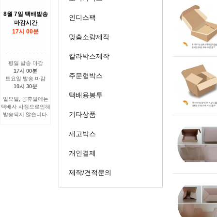
8월 7일 택배발송
인디스팩
마감시간
17시 00분
맞춤소량제작
칼라박스제작
평일 발송 마감
17시 00분
주문형박스
토요일 발송 마감
10시 30분
택배용봉투
일요일, 공휴일에는
택배사 사정으로인해
기타상품
발송되지 않습니다.
재고박스
개인결제
제작/견적문의