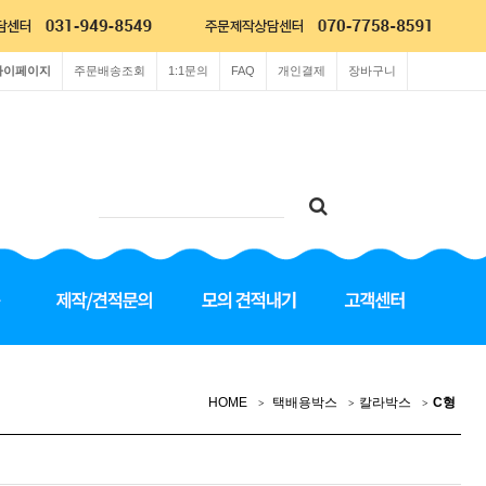
마이페이지
주문배송조회
1:1문의
FAQ
개인결제
장바구니
HOME
택배용박스
칼라박스
C형