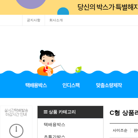
공지사항
회사소개
상품 카테고리
C형 상품
택배용박스
사이즈순
판
초특가박스