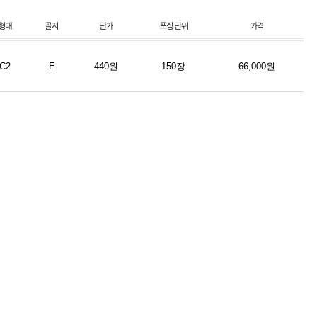
C2
E
440원
150장
66,000원