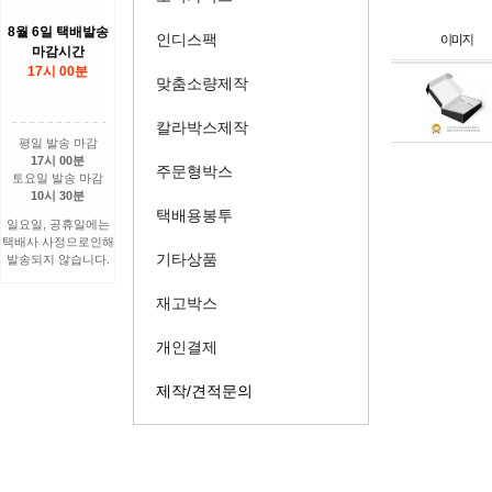
8월 6일 택배발송
인디스팩
마감시간
17시 00분
맞춤소량제작
칼라박스제작
평일 발송 마감
17시 00분
주문형박스
토요일 발송 마감
10시 30분
택배용봉투
일요일, 공휴일에는
택배사 사정으로인해
기타상품
발송되지 않습니다.
재고박스
개인결제
제작/견적문의