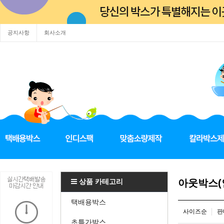
공지사항
회사소개
상품 카테고리
아웃박스(
택배용박스
사이즈순
판
초특가박스