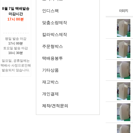
8월 7일 택배발송
인디스팩
마감시간
17시 00분
맞춤소량제작
칼라박스제작
평일 발송 마감
17시 00분
주문형박스
토요일 발송 마감
10시 30분
택배용봉투
일요일, 공휴일에는
택배사 사정으로인해
기타상품
발송되지 않습니다.
재고박스
개인결제
제작/견적문의